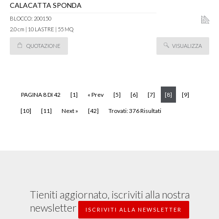
CALACATTA SPONDA
BLOCCO: 200150
2.0 cm | 10 LASTRE | 55 MQ
QUOTAZIONE
VISUALIZZA
(current)
PAGINA 8 DI 42
[1]
« Prev
[5]
[6]
[7]
[8]
[9]
[10]
[11]
Next »
[42]
Trovati: 376 Risultati
Tieniti aggiornato, iscriviti alla nostra
newsletter
ISCRIVITI ALLA NEWSLETTER