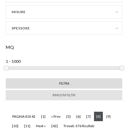
MISURE
SPESSORE
MQ
RIMUOVI FILTRI
(current)
PAGINA 8 DI 42
[1]
« Prev
[5]
[6]
[7]
[8]
[9]
[10]
[11]
Next »
[42]
Trovati: 376 Risultati