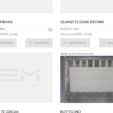
IMBARA
QUARZITE DARK BROWN
2866
BLOCCO: 2763
 LASTRE | 49 MQ
3.0 cm | 2 LASTRE | 13 MQ
OTAZIONE
VISUALIZZA
QUOTAZIONE
VIS
TE GRIGIA
BOTTICINO