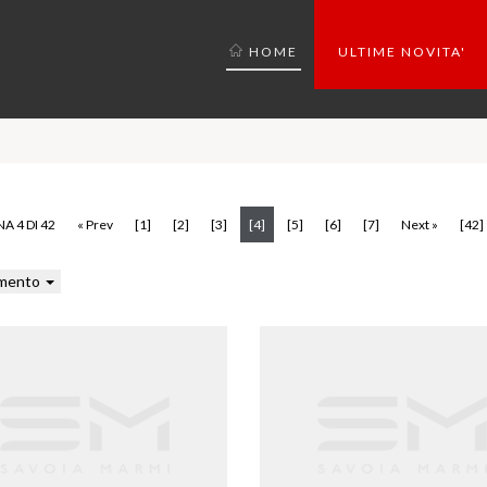
HOME
ULTIME NOVITA'
(current)
A 4 DI 42
« Prev
[1]
[2]
[3]
[4]
[5]
[6]
[7]
Next »
[42]
mento