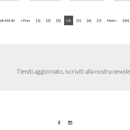
(current)
A 4 DI 42
« Prev
[1]
[2]
[3]
[4]
[5]
[6]
[7]
Next »
[42]
Tieniti aggiornato, iscriviti alla nostra newsl