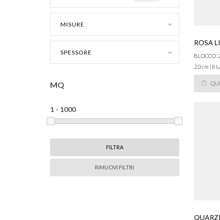
MISURE
ROSA L
SPESSORE
BLOCCO: 
2.0 cm | 8
MQ
QU
RIMUOVI FILTRI
QUARZI