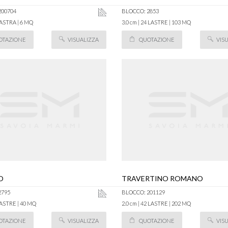
200704
BLOCCO: 2853
 LASTRA | 6 MQ
3.0 cm | 24 LASTRE | 103 MQ
OTAZIONE
VISUALIZZA
QUOTAZIONE
VIS
O
TRAVERTINO ROMANO
2795
BLOCCO: 201129
 LASTRE | 40 MQ
2.0 cm | 42 LASTRE | 202 MQ
OTAZIONE
VISUALIZZA
QUOTAZIONE
VIS