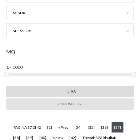
MISURE
SPESSORE
MQ
RIMUOVI FILTRI
(current)
PAGINA 37 DI 42
[1]
« Prev
[34]
[35]
[36]
[37]
[38]
[39]
[40]
Next »
[42]
Trovati: 376 Risultati