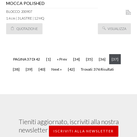
MOCCA POLISHED
BLOCCO: 200907
1.4 cm | 3 LASTRE | 12 MQ
QUOTAZIONE
VISUALIZZA
(current)
PAGINA 37 DI 42
[1]
« Prev
[34]
[35]
[36]
[37]
[38]
[39]
[40]
Next »
[42]
Trovati: 376 Risultati
Tieniti aggiornato, iscriviti alla nostra
newsletter
ISCRIVITI ALLA NEWSLETTER